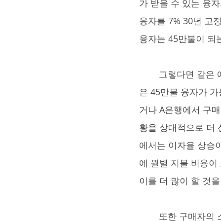
가 받을 수 있는 융자
융자를 7% 30년 고정
융자는 45만불이 되
	그렇다면 같은 예를 적용시켰을 때 왜 A은행은 40만불 융자가 가능하다고 하고 B은행
은 45만불 융자가 
거나 A은행에서 구매
황을 상대적으로 더 
에서는 이자율 상승이
에 월별 지불 비용이
이를 더 많이 할 것
	또한 구매자의 소득이 앞의 예시에 나온 샐러리 $10,000 이 아닌 팁이나 커미션 소득과 