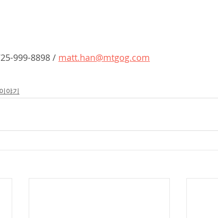
 725-999-8898 / 
matt.han@mtgog.com
 이야기