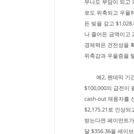
무나도 부담이 되고 
로도 위축되고 우울하다.
든 빚을 갚고 $1,0
나 줄어든 금액이고 
경제력은 건전성을 확
위축감과 우울증을 털
	예2, 펜데믹 기간이던 3년전 2.5% 이자로 $200,000융자를 받아 집을 구매한 B씨. 
$100,000의 급전이
cash-out 재융자를
$2,175.21로 인
받는다면 페이먼트가 $1,
달 $356.36을 세이